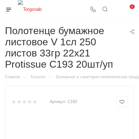
0
Полотенце бумажное
листовое V 1сл 250
листов 33гр 22х21
Protissue С193 20шт/уп
—
—
Главная
Каталог
Бумажная и санитарно-гигиеническая прод
Артикул:
С193