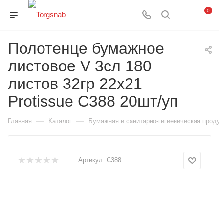
0
Полотенце бумажное
листовое V 3сл 180
листов 32гр 22х21
Protissue С388 20шт/уп
—
—
Главная
Каталог
Бумажная и санитарно-гигиеническая прод
Артикул:
С388