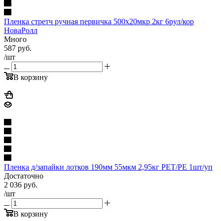
Пленка стретч ручная первичка 500х20мкр 2кг 6рул/кор
НоваРолл
Много
587
руб.
/шт
В корзину
Пленка д/запайки лотков 190мм 55мкм 2,95кг PET/PE 1шт/уп
Достаточно
2 036
руб.
/шт
В корзину