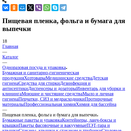
Пищевая пленка, фольга и бумага для
выпечки
18
Главная
—
Каталог
—
Одноразовая посуда и упаковка
Бумажная и санитарно-гигиеническая
продукция
Хозтовары
Медицинские средства
Детская
гигиена
Средства для стирки
Дезинфекция и
антисептики
Диспенсеры и дозаторы
Инвентарь для уборки и
клининга
Моющие и чистящие средства
Мыло и личная
гигиена
Перчатки, СИЗ и медрасходники
Протирочные
материалы
Профессиональная химия
Химия для бассейна
—
Пищевая пленка, фольга и бумага для выпечки
Бумажные пакеты и упаковка
Контейнеры, ланч-боксы и
крышки
Пакеты фасовочные и вакуумные
ПЭТ-тара и
крышки
Стаканы, крышки к стаканам и трубочки
Столовые