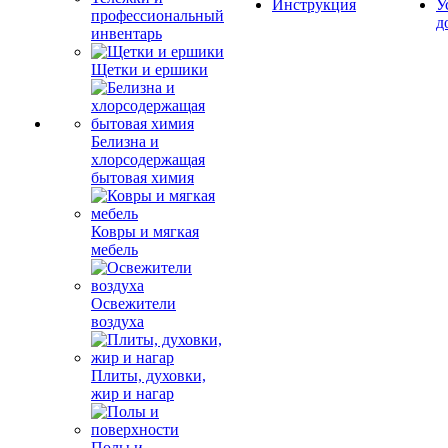
Инструкция
У
профессиональный
д
инвентарь
Щетки и ершики
Белизна и
хлорсодержащая
бытовая химия
Ковры и мягкая
мебель
Освежители
воздуха
Плиты, духовки,
жир и нагар
Полы и