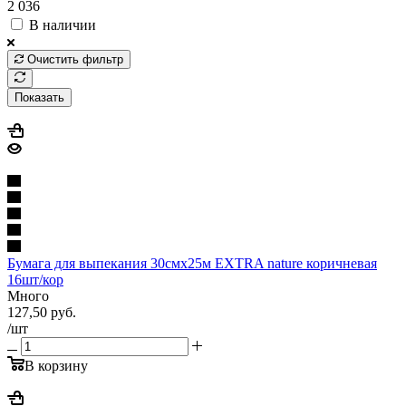
2 036
В наличии
Очистить фильтр
Показать
Бумага для выпекания 30смх25м EXTRA nature коричневая
16шт/кор
Много
127,50
руб.
/шт
В корзину