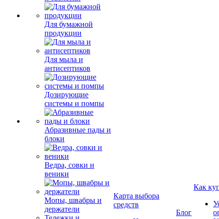
Для бумажной
продукции
Для мыла и
антисептиков
Дозирующие
системы и помпы
Абразивные пады и
блоки
Ведра, совки и
веники
Как ку
Карта выбора
Мопы, швабры и
У
средств
держатели
Блог
о
Тележки и