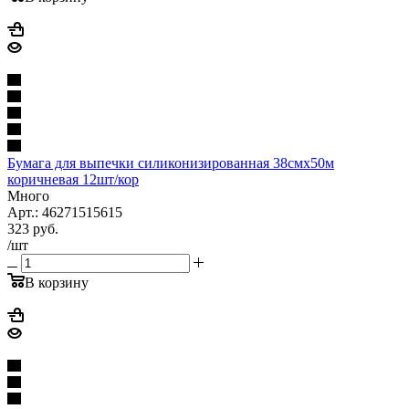
Бумага для выпечки силиконизированная 38смх50м
коричневая 12шт/кор
Много
Арт.: 46271515615
323
руб.
/шт
В корзину