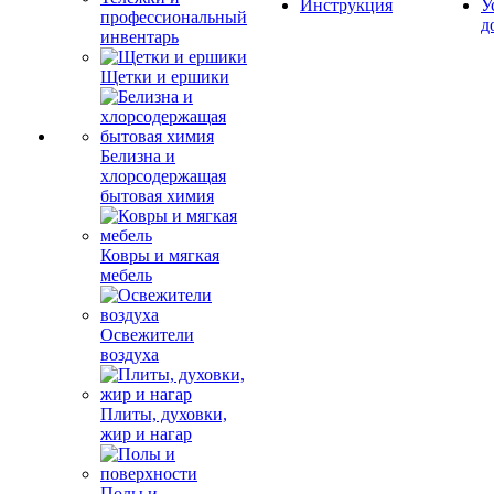
Инструкция
У
профессиональный
д
инвентарь
Щетки и ершики
Белизна и
хлорсодержащая
бытовая химия
Ковры и мягкая
мебель
Освежители
воздуха
Плиты, духовки,
жир и нагар
Полы и