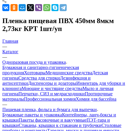
Пленка пищевая ПВХ 450мм 8мкм
2,73кг КРТ 1шт/уп
Главная
—
Каталог
—
Одноразовая посуда и упаковка
Бумажная и санитарно-гигиеническая
продукция
Хозтовары
Медицинские средства
Детская
гигиена
Средства для стирки
Дезинфекция и
антисептики
Диспенсеры и дозаторы
Инвентарь для уборки и
клининга
Моющие и чистящие средства
Мыло и личная
гигиена
Перчатки, СИЗ и медрасходники
Протирочные
материалы
Профессиональная химия
Химия для бассейна
—
Пищевая пленка, фольга и бумага для выпечки
Бумажные пакеты и упаковка
Контейнеры, ланч-боксы и
крышки
Пакеты фасовочные и вакуумные
ПЭТ-тара и
крышки
Стаканы, крышки к стаканам и трубочки
Столовые
приборы и комплекты
Тарелки, миски и пищевые емкости