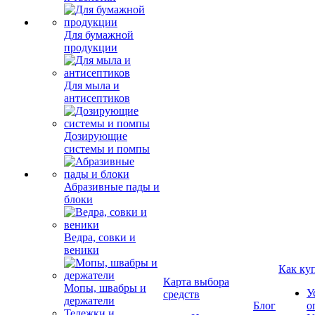
Для бумажной
продукции
Для мыла и
антисептиков
Дозирующие
системы и помпы
Абразивные пады и
блоки
Ведра, совки и
веники
Как ку
Карта выбора
Мопы, швабры и
У
средств
держатели
Блог
о
Тележки и