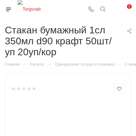
0
Стакан бумажный 1сл
350мл d90 крафт 50шт/
уп 20уп/кор
—
—
—
Главная
Каталог
Одноразовая посуда и упаковка
Стака