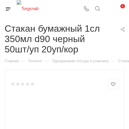
0
Стакан бумажный 1сл
350мл d90 черный
50шт/уп 20уп/кор
—
—
—
Главная
Каталог
Одноразовая посуда и упаковка
Стака