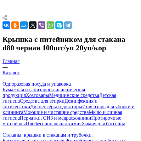
Крышка с питейником для стакана
d80 черная 100шт/уп 20уп/кор
Главная
—
Каталог
—
Одноразовая посуда и упаковка
Бумажная и санитарно-гигиеническая
продукция
Хозтовары
Медицинские средства
Детская
гигиена
Средства для стирки
Дезинфекция и
антисептики
Диспенсеры и дозаторы
Инвентарь для уборки и
клининга
Моющие и чистящие средства
Мыло и личная
гигиена
Перчатки, СИЗ и медрасходники
Протирочные
материалы
Профессиональная химия
Химия для бассейна
—
Стаканы, крышки к стаканам и трубочки
Бумажные пакеты и упаковка
Контейнеры, ланч-боксы и