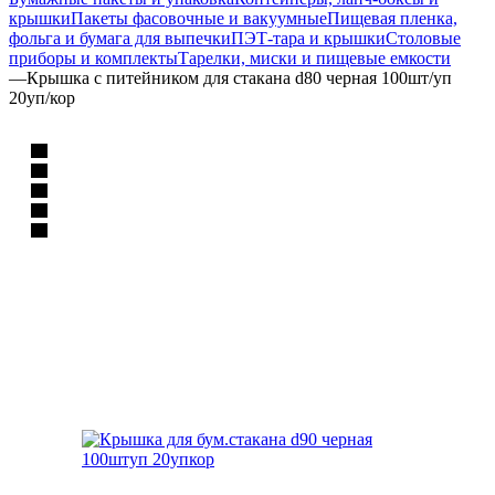
крышки
Пакеты фасовочные и вакуумные
Пищевая пленка,
фольга и бумага для выпечки
ПЭТ-тара и крышки
Столовые
приборы и комплекты
Тарелки, миски и пищевые емкости
—
Крышка с питейником для стакана d80 черная 100шт/уп
20уп/кор