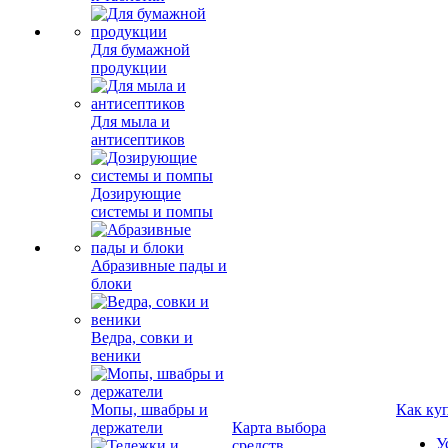
Для бумажной
продукции
Для мыла и
антисептиков
Дозирующие
системы и помпы
Абразивные пады и
блоки
Ведра, совки и
веники
Мопы, швабры и
Как ку
держатели
Карта выбора
У
средств