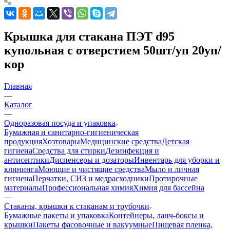
Крышка для стакана ПЭТ d95
купольная с отверстием 50шт/уп 20уп/
кор
Главная
—
Каталог
—
Одноразовая посуда и упаковка
Бумажная и санитарно-гигиеническая
продукция
Хозтовары
Медицинские средства
Детская
гигиена
Средства для стирки
Дезинфекция и
антисептики
Диспенсеры и дозаторы
Инвентарь для уборки и
клининга
Моющие и чистящие средства
Мыло и личная
гигиена
Перчатки, СИЗ и медрасходники
Протирочные
материалы
Профессиональная химия
Химия для бассейна
—
Стаканы, крышки к стаканам и трубочки
Бумажные пакеты и упаковка
Контейнеры, ланч-боксы и
крышки
Пакеты фасовочные и вакуумные
Пищевая пленка,