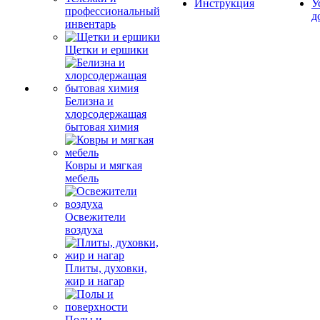
Инструкция
У
профессиональный
д
инвентарь
Щетки и ершики
Белизна и
хлорсодержащая
бытовая химия
Ковры и мягкая
мебель
Освежители
воздуха
Плиты, духовки,
жир и нагар
Полы и