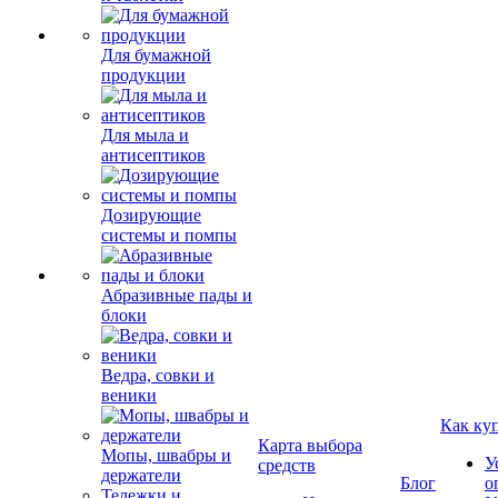
Для бумажной
продукции
Для мыла и
антисептиков
Дозирующие
системы и помпы
Абразивные пады и
блоки
Ведра, совки и
веники
Как ку
Карта выбора
Мопы, швабры и
У
средств
держатели
Блог
о
Тележки и