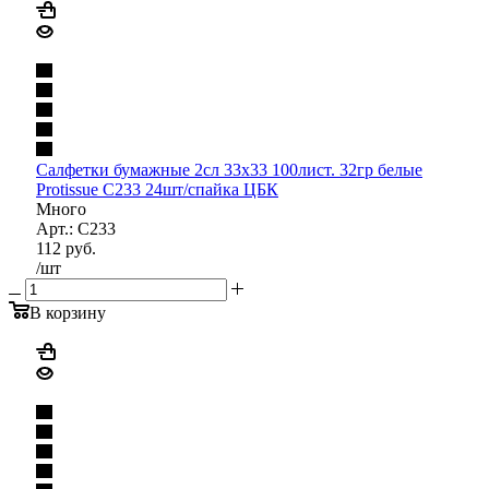
Салфетки бумажные 2сл 33х33 100лист. 32гр белые
Protissue С233 24шт/спайка ЦБК
Много
Арт.: С233
112
руб.
/шт
В корзину