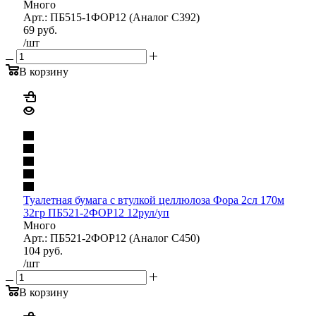
Много
Арт.: ПБ515-1ФОР12 (Аналог С392)
69
руб.
/шт
В корзину
Туалетная бумага с втулкой целлюлоза Фора 2сл 170м
32гр ПБ521-2ФОР12 12рул/уп
Много
Арт.: ПБ521-2ФОР12 (Аналог С450)
104
руб.
/шт
В корзину