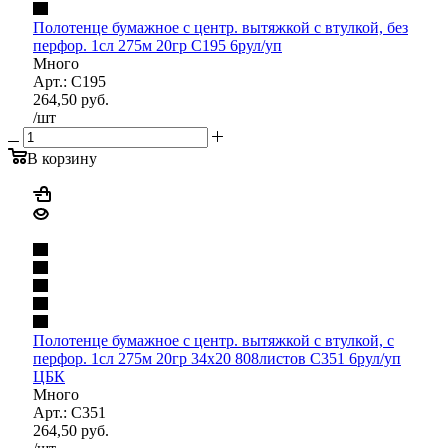
Полотенце бумажное с центр. вытяжкой с втулкой, без
перфор. 1сл 275м 20гр С195 6рул/уп
Много
Арт.: С195
264,50
руб.
/шт
В корзину
Полотенце бумажное с центр. вытяжкой с втулкой, с
перфор. 1сл 275м 20гр 34х20 808листов С351 6рул/уп
ЦБК
Много
Арт.: С351
264,50
руб.