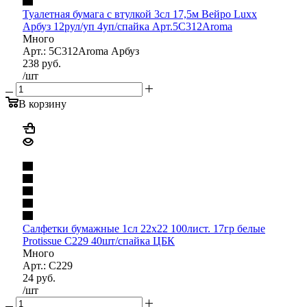
Туалетная бумага с втулкой 3сл 17,5м Вейро Luxx
Арбуз 12рул/уп 4уп/спайка Арт.5C312Aroma
Много
Арт.: 5C312Aroma Арбуз
238
руб.
/шт
В корзину
Салфетки бумажные 1сл 22х22 100лист. 17гр белые
Protissue С229 40шт/спайка ЦБК
Много
Арт.: С229
24
руб.
/шт