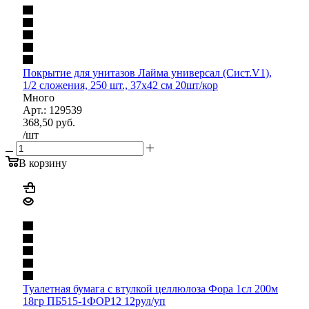
Покрытие для унитазов Лайма универсал (Сист.V1),
1/2 сложения, 250 шт., 37х42 см 20шт/кор
Много
Арт.: 129539
368,50
руб.
/шт
В корзину
Туалетная бумага с втулкой целлюлоза Фора 1сл 200м
18гр ПБ515-1ФОР12 12рул/уп