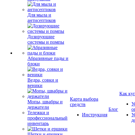
Для мыла и
антисептиков
Дозирующие
системы и помпы
Абразивные пады и
блоки
Ведра, совки и
веники
Как ку
Карта выбора
Мопы, швабры и
У
средств
держатели
Блог
о
Тележки и
Инструкция
У
профессиональный
д
инвентарь
Щетки и ершики