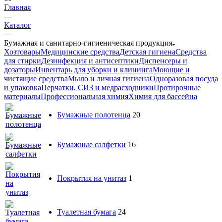
Главная
—
Каталог
—
Бумажная и санитарно-гигиеническая продукция
Хозтовары
Медицинские средства
Детская гигиена
Средства
для стирки
Дезинфекция и антисептики
Диспенсеры и
дозаторы
Инвентарь для уборки и клининга
Моющие и
чистящие средства
Мыло и личная гигиена
Одноразовая посуда
и упаковка
Перчатки, СИЗ и медрасходники
Протирочные
материалы
Профессиональная химия
Химия для бассейна
Бумажные полотенца
20
Бумажные салфетки
16
Покрытия на унитаз
1
Туалетная бумага
24