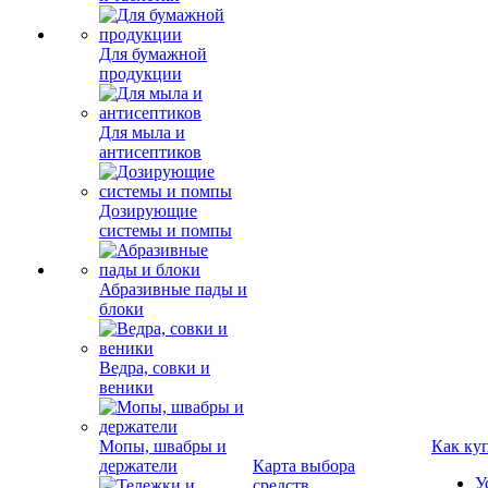
Для бумажной
продукции
Для мыла и
антисептиков
Дозирующие
системы и помпы
Абразивные пады и
блоки
Ведра, совки и
веники
Мопы, швабры и
Как ку
держатели
Карта выбора
У
средств