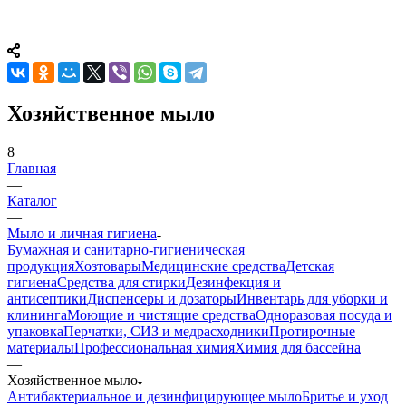
Хозяйственное мыло
8
Главная
—
Каталог
—
Мыло и личная гигиена
Бумажная и санитарно-гигиеническая
продукция
Хозтовары
Медицинские средства
Детская
гигиена
Средства для стирки
Дезинфекция и
антисептики
Диспенсеры и дозаторы
Инвентарь для уборки и
клининга
Моющие и чистящие средства
Одноразовая посуда и
упаковка
Перчатки, СИЗ и медрасходники
Протирочные
материалы
Профессиональная химия
Химия для бассейна
—
Хозяйственное мыло
Антибактериальное и дезинфицирующее мыло
Бритье и уход