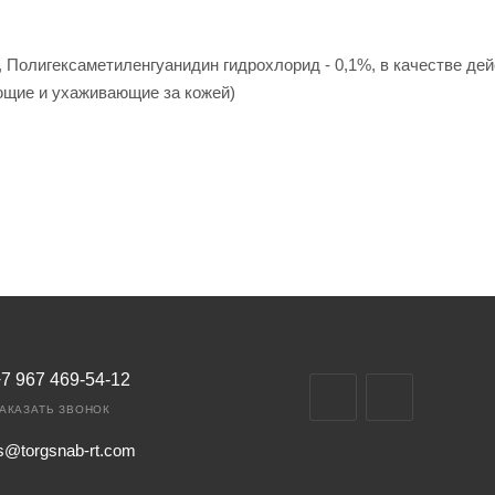
, Полигексаметиленгуанидин гидрохлорид - 0,1%, в качестве д
ющие и ухаживающие за кожей)
7 967 469-54-12
АКАЗАТЬ ЗВОНОК
s@torgsnab-rt.com