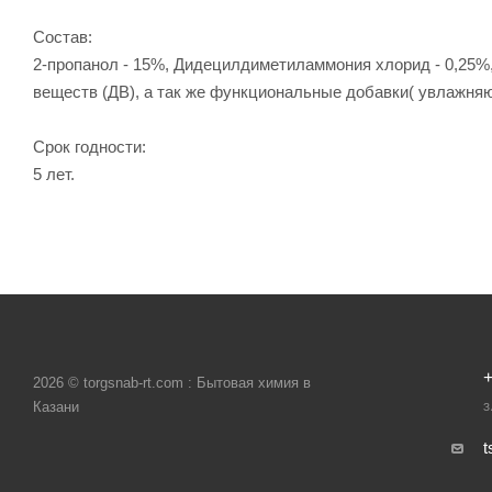
Состав:
2-пропанол - 15%, Дидецилдиметиламмония хлорид - 0,25%
веществ (ДВ), а так же функциональные добавки( увлажня
Срок годности:
5 лет.
+
2026 © torgsnab-rt.com : Бытовая химия в
Казани
З
t