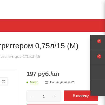
0
риггером 0,75л/15 (М)
о с триггером 0,75л/15 (М)
0
197
руб.
/шт
Много
Нашли дешевле?
В корзину