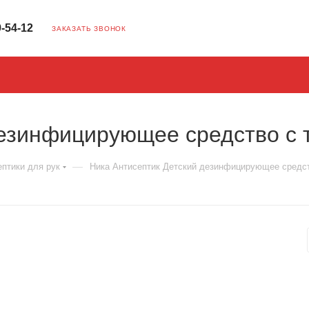
9-54-12
ЗАКАЗАТЬ ЗВОНОК
езинфицирующее средство с т
—
ептики для рук
Ника Антисептик Детский дезинфицирующее средств