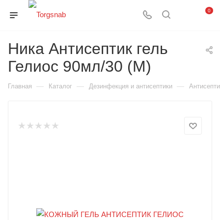
0
Ника Антисептик гель
Гелиос 90мл/30 (М)
—
—
—
Главная
Каталог
Дезинфекция и антисептики
Антисепти