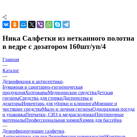
Ника Салфетки из нетканного полотна
в ведре с дозатором 160шт/уп/4
Главная
—
Каталог
—
Дезинфекция и антисептики
Бумажная и санитарно-гигиеническая
продукция
Хозтовары
Медицинские средства
Детская
гигиена
Средства для стирки
Диспенсеры и
дозаторы
Инвентарь для уборки и клининга
Моющие и
чистящие средства
Мыло и личная гигиена
Одноразовая посуда
и упаковка
Перчатки, СИЗ и медрасходники
Протирочные
материалы
Профессиональная химия
Химия для бассейна
—
Дезинфицирующие салфетки
Антисептики для рук
Дезинфекция поверхностей
Контроль