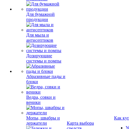
Для бумажной
продукции
Для мыла и
антисептиков
Дозирующие
системы и помпы
Абразивные пады и
блоки
Ведра, совки и
веники
Мопы, швабры и
Как ку
держатели
Карта выбора
У
средств