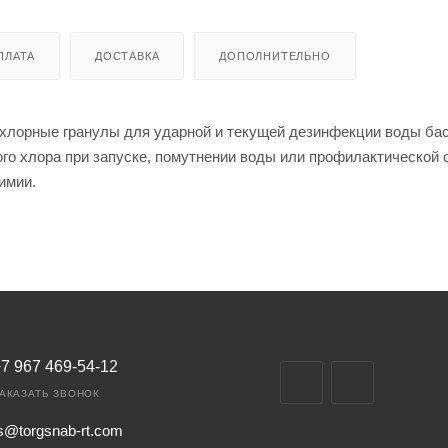
ПЛАТА
ДОСТАВКА
ДОПОЛНИТЕЛЬНО
хлорные гранулы для ударной и текущей дезинфекции воды бас
го хлора при запуске, помутнении воды или профилактической 
имии.
7 967 469-54-12
АКАЗАТЬ ЗВОНОК
s@torgsnab-rt.com