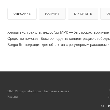
ОПИСАНИЕ
НАЛИЧИЕ
КАК КУПИТЬ
О
Хлоритэкс, гранулы, ведро 9кг МРК — быстрорастворимые 
Средство помогает быстро поднять концентрацию свободно
Ведро 9кг подходит для объектов с регулярным расходом х
+
2026 © torgsnab-rt.com : Бытовая химия в
Казани
З
t