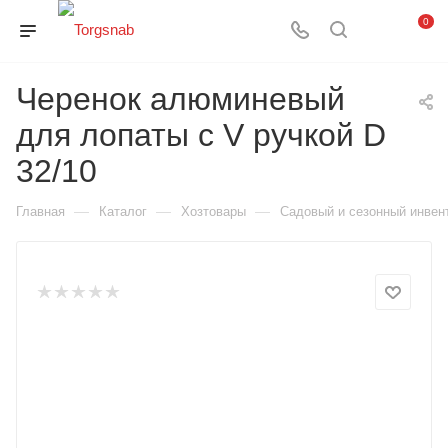
0
Черенок алюминевый
для лопаты с V ручкой D
32/10
—
—
—
Главная
Каталог
Хозтовары
Садовый и сезонный инвен