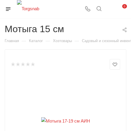
0
Мотыга 15 см
—
—
—
Главная
Каталог
Хозтовары
Садовый и сезонный инвен