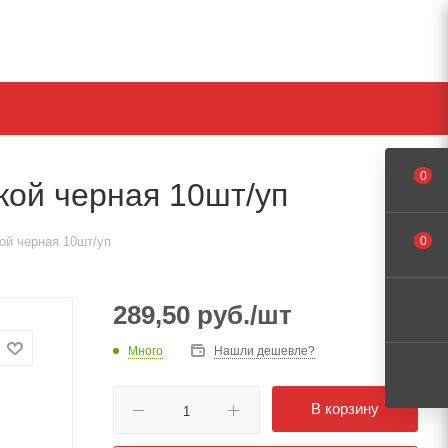
0
ой черная 10шт/уп
ой черная 10шт/уп
0
289,50
руб.
/шт
Много
Нашли дешевле?
В корзину