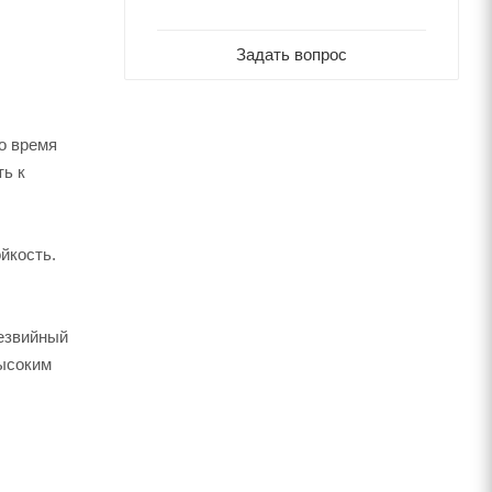
Задать вопрос
о время
ть к
йкость.
лезвийный
высоким