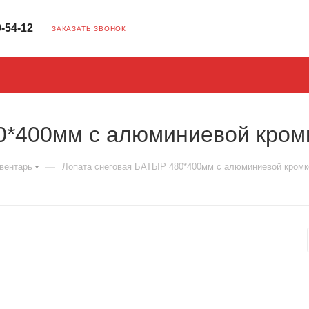
9-54-12
ЗАКАЗАТЬ ЗВОНОК
0*400мм с алюминиевой кромк
—
вентарь
Лопата снеговая БАТЫР 480*400мм с алюминиевой кромк