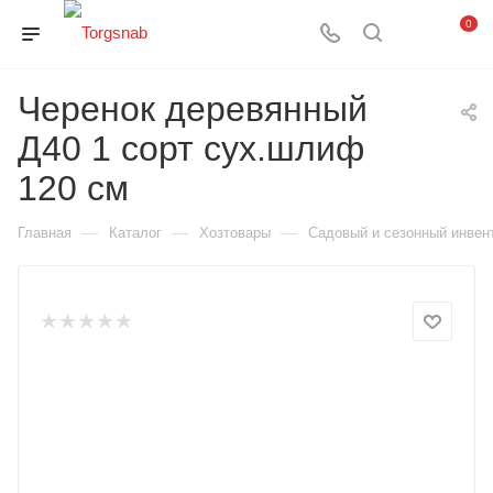
0
Черенок деревянный
Д40 1 сорт сух.шлиф
120 см
—
—
—
Главная
Каталог
Хозтовары
Садовый и сезонный инвен