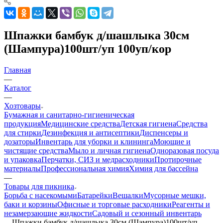
Шпажки бамбук д/шашлыка 30см
(Шампура)100шт/уп 100уп/кор
Главная
—
Каталог
—
Хозтовары
Бумажная и санитарно-гигиеническая
продукция
Медицинские средства
Детская гигиена
Средства
для стирки
Дезинфекция и антисептики
Диспенсеры и
дозаторы
Инвентарь для уборки и клининга
Моющие и
чистящие средства
Мыло и личная гигиена
Одноразовая посуда
и упаковка
Перчатки, СИЗ и медрасходники
Протирочные
материалы
Профессиональная химия
Химия для бассейна
—
Товары для пикника
Борьба с насекомыми
Батарейки
Вешалки
Мусорные мешки,
баки и корзины
Офисные и торговые расходники
Реагенты и
незамерзающие жидкости
Садовый и сезонный инвентарь
—
Шпажки бамбук д/шашлыка 30см (Шампура)100шт/уп