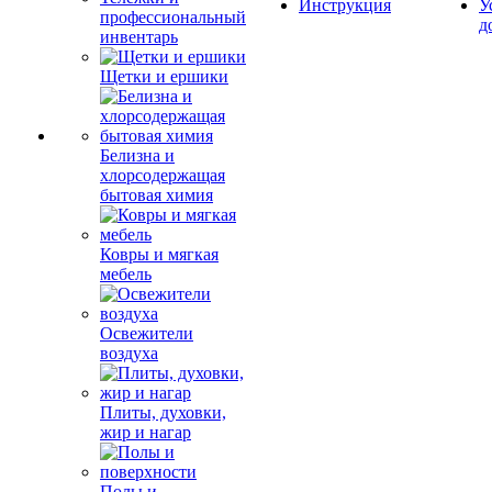
Инструкция
У
профессиональный
д
инвентарь
Щетки и ершики
Белизна и
хлорсодержащая
бытовая химия
Ковры и мягкая
мебель
Освежители
воздуха
Плиты, духовки,
жир и нагар
Полы и