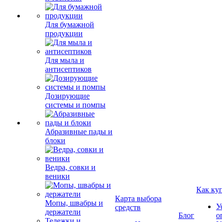
Для бумажной
продукции
Для мыла и
антисептиков
Дозирующие
системы и помпы
Абразивные пады и
блоки
Ведра, совки и
веники
Как ку
Карта выбора
Мопы, швабры и
У
средств
держатели
Блог
о
Тележки и