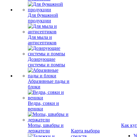
Для бумажной
продукции
Для мыла и
антисептиков
Дозирующие
системы и помпы
Абразивные пады и
блоки
Ведра, совки и
веники
Мопы, швабры и
Как ку
держатели
Карта выбора
У
средств