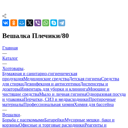
Вешалка Плечики/80
Главная
—
Каталог
—
Хозтовары
Бумажная и санитарно-гигиеническая
продукция
Медицинские средства
Детская гигиена
Средства
для стирки
Дезинфекция и антисептики
Диспенсеры и
дозаторы
Инвентарь для уборки и клининга
Моющие и
чистящие средства
Мыло и личная гигиена
Одноразовая посуда
и упаковка
Перчатки, СИЗ и медрасходники
Протирочные
материалы
Профессиональная химия
Химия для бассейна
—
Вешалки
Борьба с насекомыми
Батарейки
Мусорные мешки, баки и
корзины
Офисные и торговые расходники
Реагенты и