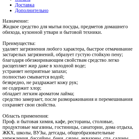
Доставка
Дополнительно
Назначение:
Жидкое средство для мытья посуды, предметов домашнего
обихода, кухонной утвари и бытовой техники.
Преимущества:
удаляет загрязнения любого характера, быстрое отмачивание
застарелых загрязнений, образует густую стойкую пену;
благодаря обезжиривающим свойствам средство легко
расщепляет жир даже в холодной воде;
устраняет неприятные запахи;
полностью смывается водой;
безвредно, не раздражает кожу рук;
не содержит xлор;
обладает легким ароматом лайма;
средство замерзает, после размораживания и перемешивания
сохраняет свои свойства.
Область применения:
Проф. и бытовая химия, кафе, рестораны, столовые,
продуктовые магазины, гостиницы, санатории, дома отдыха,
ЖКХ, школы, ВУЗы, детсады, общеобразовательные
учреждения, бассейны, бани, сауны, аквазоны, спа, салоны