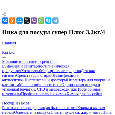
Ника для посуды супер Плюс 3,2кг/4
Главная
—
Каталог
—
Моющие и чистящие средства
Бумажная и санитарно-гигиеническая
продукция
Хозтовары
Медицинские средства
Детская
гигиена
Средства для стирки
Дезинфекция и
антисептики
Диспенсеры и дозаторы
Инвентарь для уборки и
клининга
Мыло и личная гигиена
Одноразовая посуда и
упаковка
Перчатки, СИЗ и медрасходники
Протирочные
материалы
Профессиональная химия
Химия для бассейна
—
Посуда и ПММ
Белизна и хлорсодержащая бытовая химия
Ковры и мягкая
мебель
Освежители воздуха
Плиты, духовки, жир и нагар
Полы