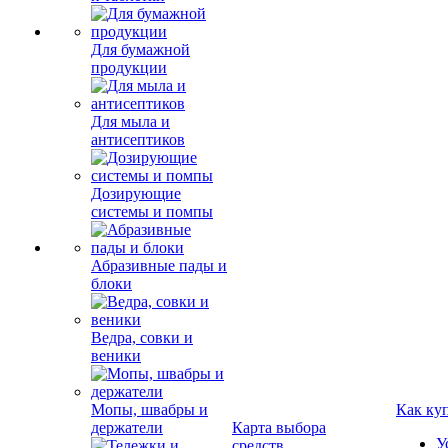
Для бумажной
продукции
Для мыла и
антисептиков
Дозирующие
системы и помпы
Абразивные пады и
блоки
Ведра, совки и
веники
Мопы, швабры и
Как ку
держатели
Карта выбора
У
средств