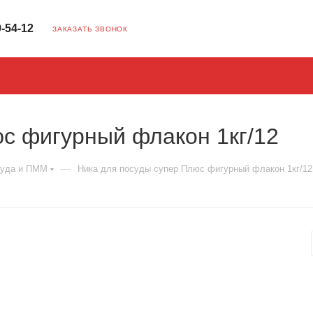
9-54-12
ЗАКАЗАТЬ ЗВОНОК
с фигурный флакон 1кг/12
—
уда и ПММ
Ника для посуды супер Плюс фигурный флакон 1кг/12