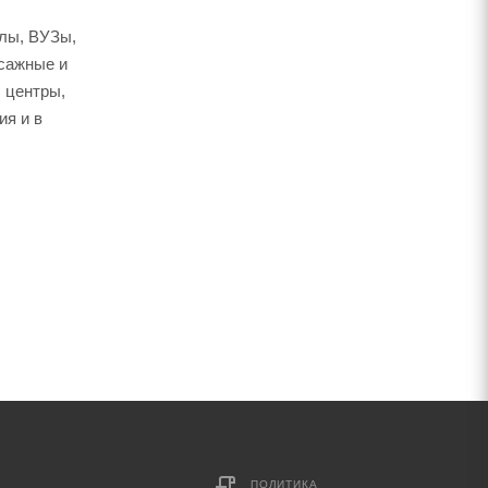
олы, ВУЗы,
ссажные и
 центры,
ия и в
ПОЛИТИКА