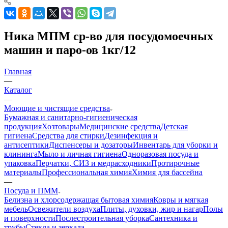
Ника МПМ ср-во для посудомоечных
машин и паро-ов 1кг/12
Главная
—
Каталог
—
Моющие и чистящие средства
Бумажная и санитарно-гигиеническая
продукция
Хозтовары
Медицинские средства
Детская
гигиена
Средства для стирки
Дезинфекция и
антисептики
Диспенсеры и дозаторы
Инвентарь для уборки и
клининга
Мыло и личная гигиена
Одноразовая посуда и
упаковка
Перчатки, СИЗ и медрасходники
Протирочные
материалы
Профессиональная химия
Химия для бассейна
—
Посуда и ПММ
Белизна и хлорсодержащая бытовая химия
Ковры и мягкая
мебель
Освежители воздуха
Плиты, духовки, жир и нагар
Полы
и поверхности
Послестроительная уборка
Сантехника и
трубы
Стекла и зеркала