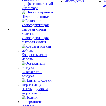
Инструкция
У
профессиональный
д
инвентарь
Щетки и ершики
Белизна и
хлорсодержащая
бытовая химия
Ковры и мягкая
мебель
Освежители
воздуха
Плиты, духовки,
жир и нагар
Полы и