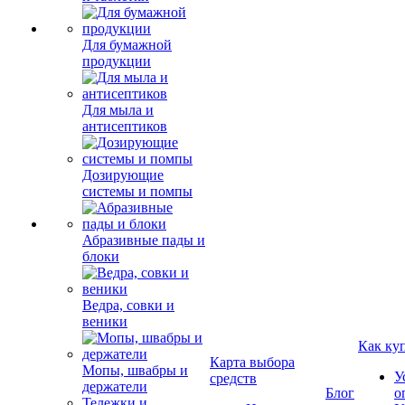
Для бумажной
продукции
Для мыла и
антисептиков
Дозирующие
системы и помпы
Абразивные пады и
блоки
Ведра, совки и
веники
Как ку
Карта выбора
Мопы, швабры и
У
средств
держатели
Блог
о
Тележки и