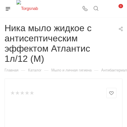
0
Ника мыло жидкое с
антисептическим
эффектом Атлантис
1л/12 (М)
—
—
—
Главная
Каталог
Мыло и личная гигиена
Антибактериа