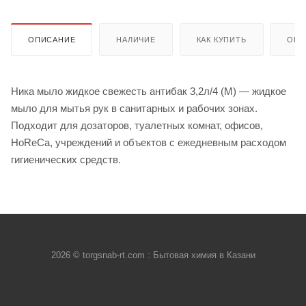
ОПИСАНИЕ
НАЛИЧИЕ
КАК КУПИТЬ
ОПЛ
Ника мыло жидкое свежесть антибак 3,2л/4 (М) — жидкое
мыло для мытья рук в санитарных и рабочих зонах.
Подходит для дозаторов, туалетных комнат, офисов,
HoReCa, учреждений и объектов с ежедневным расходом
гигиенических средств.
2026 © torgsnab-rt.com : Бытовая химия в Казани