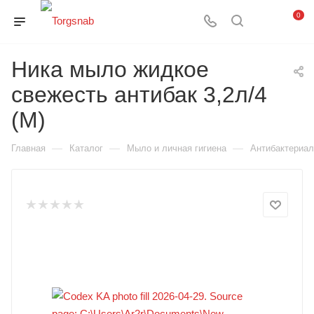
0
Ника мыло жидкое
свежесть антибак 3,2л/4
(М)
—
—
—
Главная
Каталог
Мыло и личная гигиена
Антибактериа