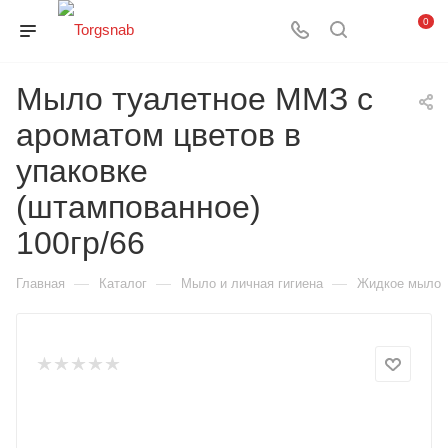
0
Мыло туалетное ММЗ с
ароматом цветов в
упаковке
(штампованное)
100гр/66
—
—
—
Главная
Каталог
Мыло и личная гигиена
Жидкое мыло