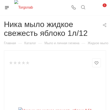
0
Ника мыло жидкое
свежесть яблоко 1л/12
—
—
—
Главная
Каталог
Мыло и личная гигиена
Жидкое мыло