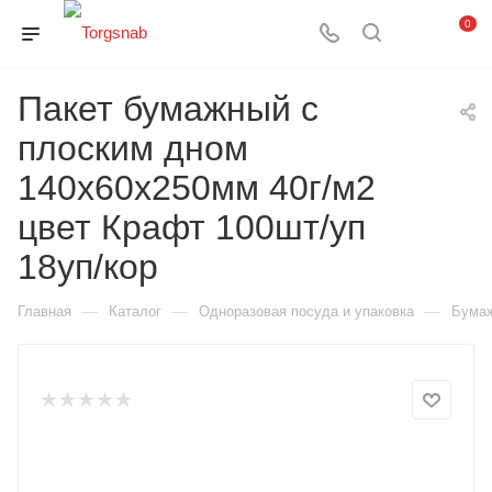
0
Пакет бумажный с
плоским дном
140х60х250мм 40г/м2
цвет Крафт 100шт/уп
18уп/кор
—
—
—
Главная
Каталог
Одноразовая посуда и упаковка
Бумаж