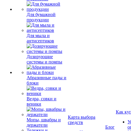
Для бумажной
продукции
Для мыла и
антисептиков
Дозирующие
системы и помпы
Абразивные пады и
блоки
Ведра, совки и
веники
Как ку
Карта выбора
Мопы, швабры и
У
средств
держатели
Блог
о
Тележки и