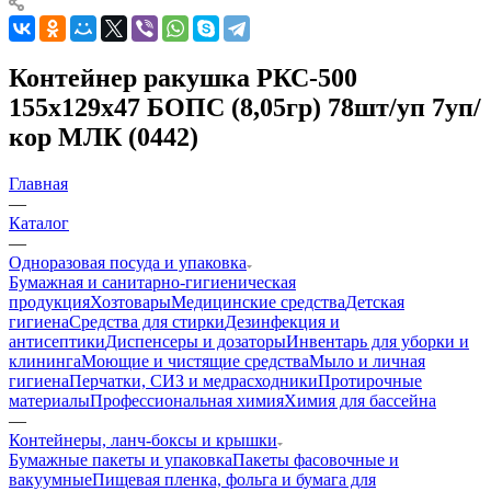
Контейнер ракушка РКС-500
155х129х47 БОПС (8,05гр) 78шт/уп 7уп/
кор МЛК (0442)
Главная
—
Каталог
—
Одноразовая посуда и упаковка
Бумажная и санитарно-гигиеническая
продукция
Хозтовары
Медицинские средства
Детская
гигиена
Средства для стирки
Дезинфекция и
антисептики
Диспенсеры и дозаторы
Инвентарь для уборки и
клининга
Моющие и чистящие средства
Мыло и личная
гигиена
Перчатки, СИЗ и медрасходники
Протирочные
материалы
Профессиональная химия
Химия для бассейна
—
Контейнеры, ланч-боксы и крышки
Бумажные пакеты и упаковка
Пакеты фасовочные и
вакуумные
Пищевая пленка, фольга и бумага для