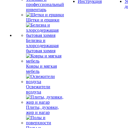
Инструкция
У
профессиональный
д
инвентарь
Щетки и ершики
Белизна и
хлорсодержащая
бытовая химия
Ковры и мягкая
мебель
Освежители
воздуха
Плиты, духовки,
жир и нагар
Полы и