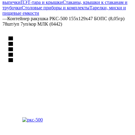
выпечки
ПЭТ-тара и крышки
Стаканы, крышки к стаканам и
трубочки
Столовые приборы и комплекты
Тарелки, миски и
пищевые емкости
—
Контейнер ракушка РКС-500 155х129х47 БОПС (8,05гр)
78шт/уп 7уп/кор МЛК (0442)