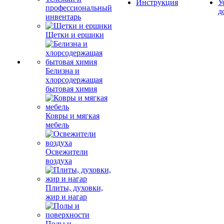
Инструкция
У
профессиональный
д
инвентарь
Щетки и ершики
Белизна и
хлорсодержащая
бытовая химия
Ковры и мягкая
мебель
Освежители
воздуха
Плиты, духовки,
жир и нагар
Полы и