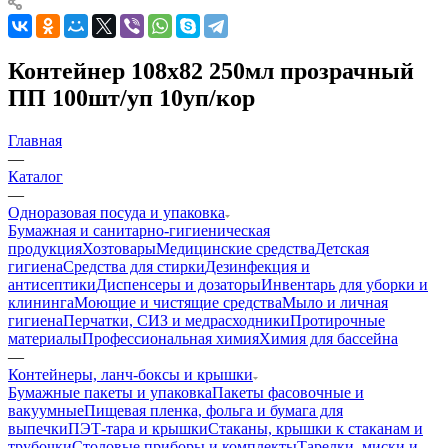
Контейнер 108х82 250мл прозрачный
ПП 100шт/уп 10уп/кор
Главная
—
Каталог
—
Одноразовая посуда и упаковка
Бумажная и санитарно-гигиеническая
продукция
Хозтовары
Медицинские средства
Детская
гигиена
Средства для стирки
Дезинфекция и
антисептики
Диспенсеры и дозаторы
Инвентарь для уборки и
клининга
Моющие и чистящие средства
Мыло и личная
гигиена
Перчатки, СИЗ и медрасходники
Протирочные
материалы
Профессиональная химия
Химия для бассейна
—
Контейнеры, ланч-боксы и крышки
Бумажные пакеты и упаковка
Пакеты фасовочные и
вакуумные
Пищевая пленка, фольга и бумага для
выпечки
ПЭТ-тара и крышки
Стаканы, крышки к стаканам и
трубочки
Столовые приборы и комплекты
Тарелки, миски и