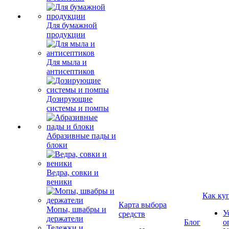
Для бумажной
продукции
Для мыла и
антисептиков
Дозирующие
системы и помпы
Абразивные пады и
блоки
Ведра, совки и
веники
Как ку
Карта выбора
Мопы, швабры и
У
средств
держатели
Блог
о
Тележки и