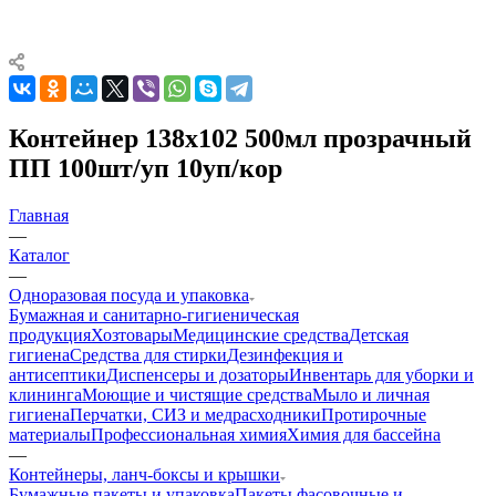
Контейнер 138х102 500мл прозрачный
ПП 100шт/уп 10уп/кор
Главная
—
Каталог
—
Одноразовая посуда и упаковка
Бумажная и санитарно-гигиеническая
продукция
Хозтовары
Медицинские средства
Детская
гигиена
Средства для стирки
Дезинфекция и
антисептики
Диспенсеры и дозаторы
Инвентарь для уборки и
клининга
Моющие и чистящие средства
Мыло и личная
гигиена
Перчатки, СИЗ и медрасходники
Протирочные
материалы
Профессиональная химия
Химия для бассейна
—
Контейнеры, ланч-боксы и крышки
Бумажные пакеты и упаковка
Пакеты фасовочные и