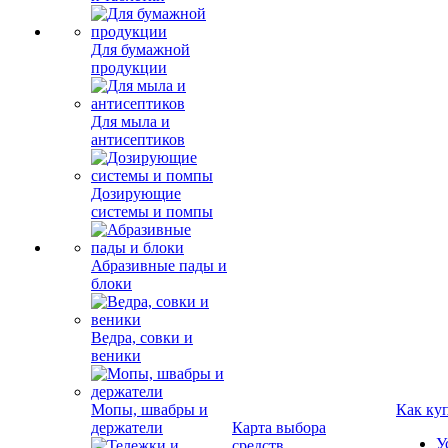
Для бумажной
продукции
Для мыла и
антисептиков
Дозирующие
системы и помпы
Абразивные пады и
блоки
Ведра, совки и
веники
Мопы, швабры и
Как ку
держатели
Карта выбора
У
средств