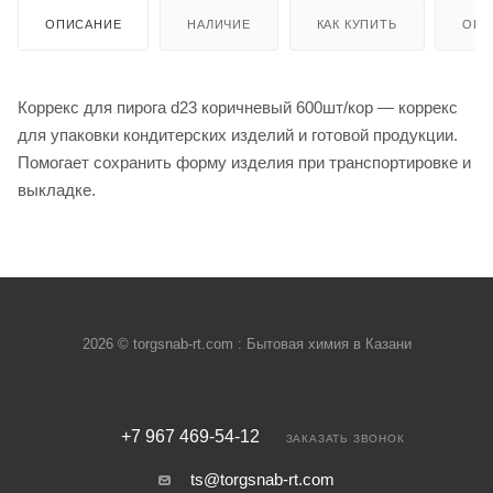
ОПИСАНИЕ
НАЛИЧИЕ
КАК КУПИТЬ
ОПЛ
Коррекс для пирога d23 коричневый 600шт/кор — коррекс
для упаковки кондитерских изделий и готовой продукции.
Помогает сохранить форму изделия при транспортировке и
выкладке.
2026 © torgsnab-rt.com : Бытовая химия в Казани
+7 967 469-54-12
ЗАКАЗАТЬ ЗВОНОК
ts@torgsnab-rt.com