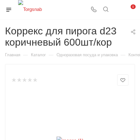
0
Коррекс для пирога d23
коричневый 600шт/кор
—
—
—
Главная
Каталог
Одноразовая посуда и упаковка
Конте