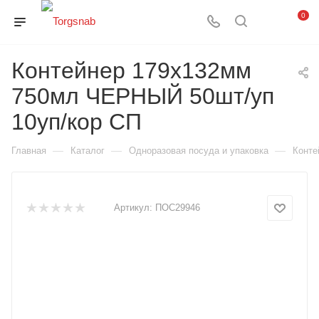
0
Контейнер 179х132мм
750мл ЧЕРНЫЙ 50шт/уп
10уп/кор СП
—
—
—
Главная
Каталог
Одноразовая посуда и упаковка
Конте
Артикул:
ПОС29946