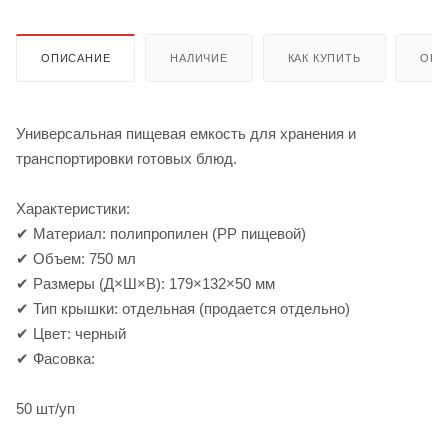
ОПИСАНИЕ
НАЛИЧИЕ
КАК КУПИТЬ
ОПЛ
Универсальная пищевая емкость для хранения и
транспортировки готовых блюд.
Характеристики:
✔ Материал: полипропилен (PP пищевой)
✔ Объем: 750 мл
✔ Размеры (Д×Ш×В): 179×132×50 мм
✔ Тип крышки: отдельная (продается отдельно)
✔ Цвет: черный
✔ Фасовка:
50 шт/уп