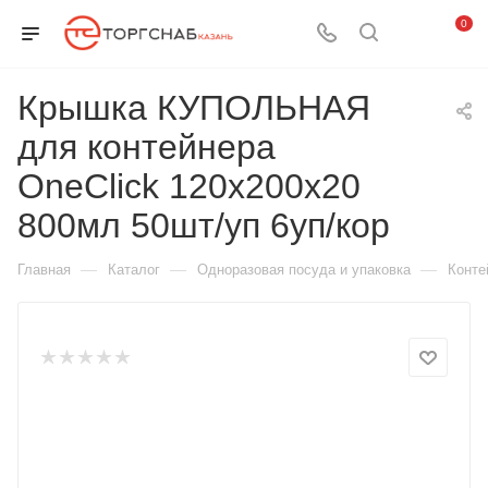
0
Крышка КУПОЛЬНАЯ
для контейнера
OneClick 120х200х20
800мл 50шт/уп 6уп/кор
—
—
—
Главная
Каталог
Одноразовая посуда и упаковка
Конте