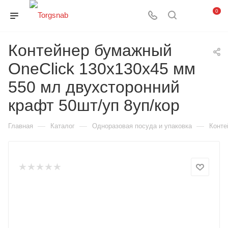
0
Контейнер бумажный
OneClick 130х130х45 мм
550 мл двухсторонний
крафт 50шт/уп 8уп/кор
—
—
—
Главная
Каталог
Одноразовая посуда и упаковка
Конте