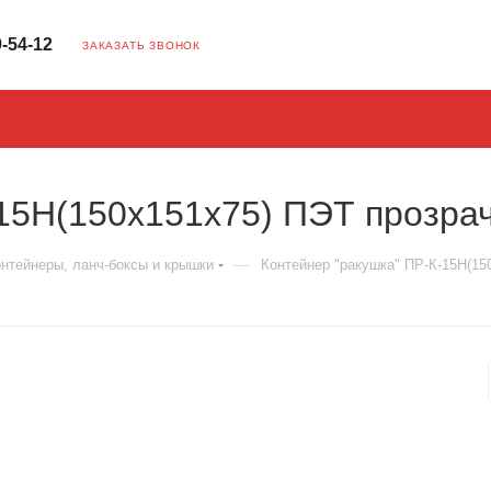
9-54-12
ЗАКАЗАТЬ ЗВОНОК
-15Н(150х151х75) ПЭТ прозра
—
нтейнеры, ланч-боксы и крышки
Контейнер "ракушка" ПР-К-15Н(15