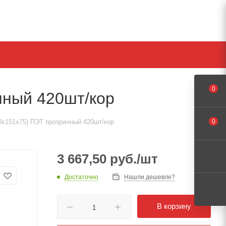
0
чный 420шт/кор
0х151х75) ПЭТ прозрачный 420шт/кор
0
3 667,50
руб.
/шт
Достаточно
Нашли дешевле?
В корзину