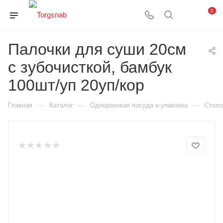
0
Палочки для суши 20см
с зубочисткой, бамбук
100шт/уп 20уп/кор
—
—
—
Главная
Каталог
Одноразовая посуда и упаковка
Столо