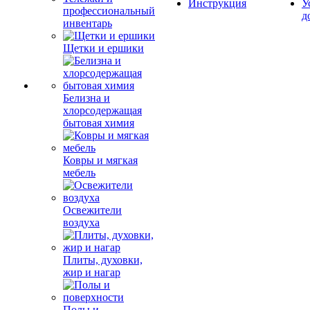
Инструкция
У
профессиональный
д
инвентарь
Щетки и ершики
Белизна и
хлорсодержащая
бытовая химия
Ковры и мягкая
мебель
Освежители
воздуха
Плиты, духовки,
жир и нагар
Полы и