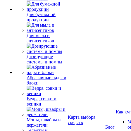
Для бумажной
продукции
Для мыла и
антисептиков
Дозирующие
системы и помпы
Абразивные пады и
блоки
Ведра, совки и
веники
Как ку
Карта выбора
Мопы, швабры и
У
средств
держатели
Блог
о
Тележки и