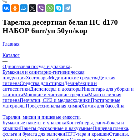
Тарелка десертная белая ПС d170
НАБОР 6шт/уп 50уп/кор
Главная
—
Каталог
—
Одноразовая посуда и упаковка
Бумажная и санитарно-гигиеническая
продукция
Хозтовары
Медицинские средства
Детская
гигиена
Средства для стирки
Дезинфекция и
антисептики
Диспенсеры и дозаторы
Инвентарь для уборки и
клининга
Моющие и чистящие средства
Мыло и личная
гигиена
Перчатки, СИЗ и медрасходники
Протирочные
материалы
Профессиональная химия
Химия для бассейна
—
Тарелки, миски и пищевые емкости
Бумажные пакеты и упаковка
Контейнеры, ланч-боксы и
крышки
Пакеты фасовочные и вакуумные
Пищевая пленка,
фольга и бумага для выпечки
ПЭТ-тара и крышки
Стаканы,
крышки к стаканам и трубочки
Столовые приборы и