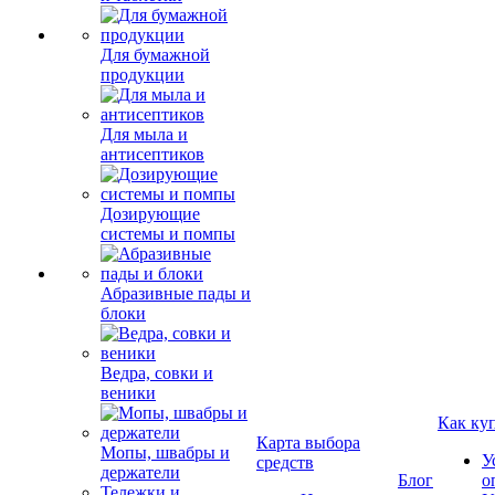
Для бумажной
продукции
Для мыла и
антисептиков
Дозирующие
системы и помпы
Абразивные пады и
блоки
Ведра, совки и
веники
Как ку
Карта выбора
Мопы, швабры и
У
средств
держатели
Блог
о
Тележки и