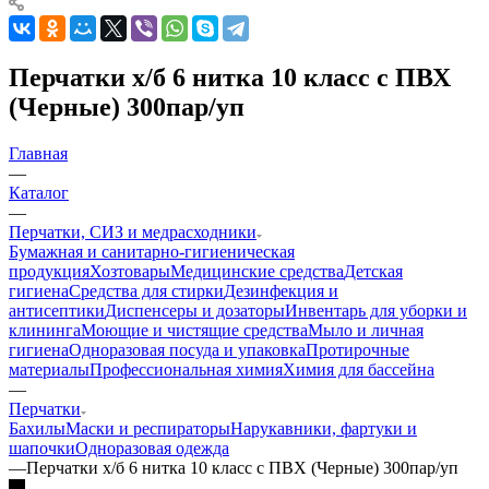
Перчатки х/б 6 нитка 10 класс с ПВХ
(Черные) 300пар/уп
Главная
—
Каталог
—
Перчатки, СИЗ и медрасходники
Бумажная и санитарно-гигиеническая
продукция
Хозтовары
Медицинские средства
Детская
гигиена
Средства для стирки
Дезинфекция и
антисептики
Диспенсеры и дозаторы
Инвентарь для уборки и
клининга
Моющие и чистящие средства
Мыло и личная
гигиена
Одноразовая посуда и упаковка
Протирочные
материалы
Профессиональная химия
Химия для бассейна
—
Перчатки
Бахилы
Маски и респираторы
Нарукавники, фартуки и
шапочки
Одноразовая одежда
—
Перчатки х/б 6 нитка 10 класс с ПВХ (Черные) 300пар/уп