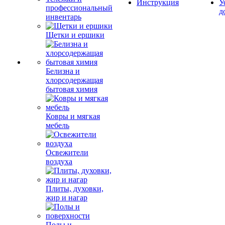
Инструкция
У
профессиональный
д
инвентарь
Щетки и ершики
Белизна и
хлорсодержащая
бытовая химия
Ковры и мягкая
мебель
Освежители
воздуха
Плиты, духовки,
жир и нагар
Полы и