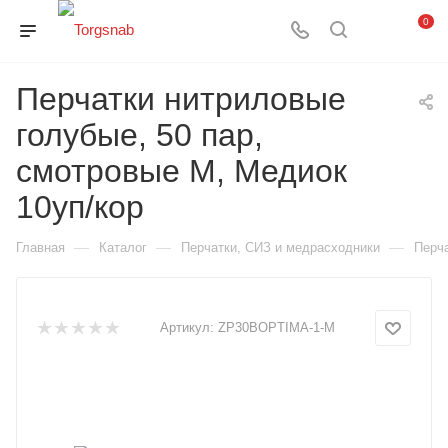
0
Перчатки нитриловые
голубые, 50 пар,
смотровые М, Медиок
10уп/кор
—
—
—
Главная
Каталог
Перчатки, СИЗ и медрасходники
Перч
Артикул:
ZP30BOPTIMA-1-M