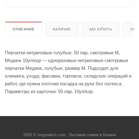
ОПИСАНИЕ
НАЛИЧИЕ
КАК КУПИТЬ
ОПЛ
Перчатки нитриловые голубые, 50 пар, смотровые М,
Медиок 10уп/кор — одноразовые нитриловые смотровые
перчатки Медиок, голубые, размер М. Подходят для
клининга, ухода, фасовки, торговли, складских операций и
работ, где нужна плотная посадка на руке без латекса.
Параметры из карточки: 50 пар, 10уп/кор.
2026 © torgsnab-rt.com : Бытовая химия в Казани