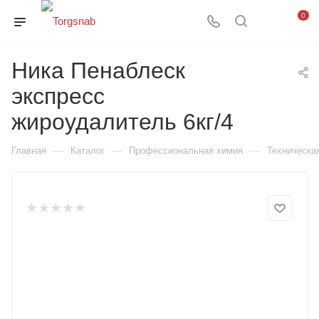
0
Ника Пенаблеск
экспресс
жироудалитель 6кг/4
—
—
—
Главная
Каталог
Профессиональная химия
Техническа