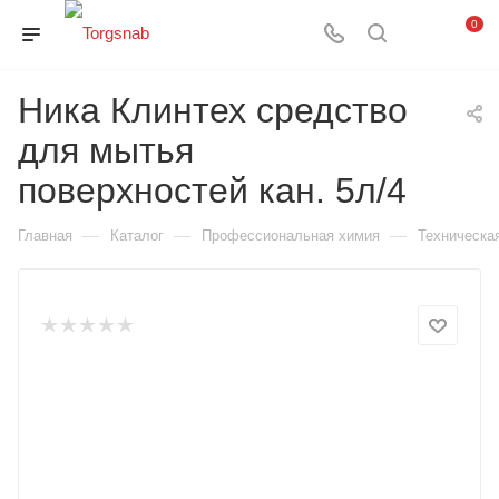
0
Ника Клинтех средство
для мытья
поверхностей кан. 5л/4
—
—
—
Главная
Каталог
Профессиональная химия
Техническа