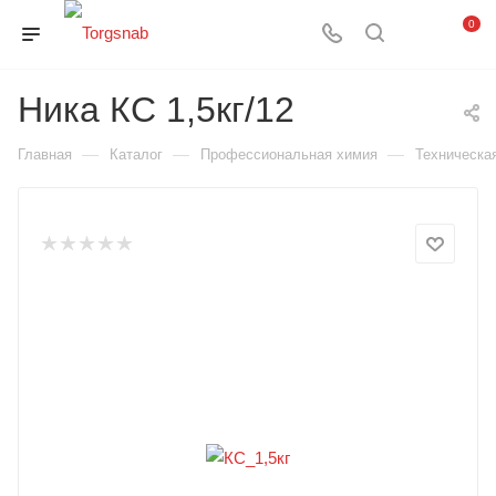
0
Ника КС 1,5кг/12
—
—
—
Главная
Каталог
Профессиональная химия
Техническа