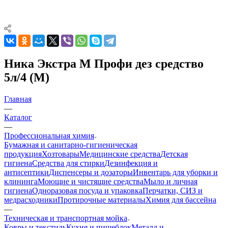
Ника Экстра М Профи дез средство
5л/4 (М)
Главная
—
Каталог
—
Профессиональная химия
Бумажная и санитарно-гигиеническая
продукция
Хозтовары
Медицинские средства
Детская
гигиена
Средства для стирки
Дезинфекция и
антисептики
Диспенсеры и дозаторы
Инвентарь для уборки и
клининга
Моющие и чистящие средства
Мыло и личная
гигиена
Одноразовая посуда и упаковка
Перчатки, СИЗ и
медрасходники
Протирочные материалы
Химия для бассейна
—
Техническая и транспортная мойка
Ковры и текстиль
Кухня и пищеблок
Металл и