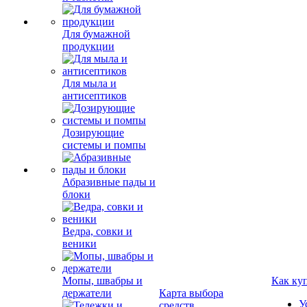
Для бумажной
продукции
Для мыла и
антисептиков
Дозирующие
системы и помпы
Абразивные пады и
блоки
Ведра, совки и
веники
Мопы, швабры и
Как ку
держатели
Карта выбора
У
средств