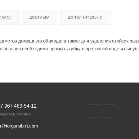
ПЛАТА
ДОСТАВКА
ДОПОЛНИТЕЛЬНО
едметов домашнего обихода, а также для удаления стойких загр
льзования необходимо промыть губку в проточной воде и высуш
7 967 469-54-12
АКАЗАТЬ ЗВОНОК
s@torgsnab-rt.com