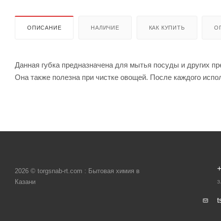
ОПИСАНИЕ
НАЛИЧИЕ
КАК КУПИТЬ
О
Данная губка предназначена для мытья посуды и других пр
Она также полезна при чистке овощей. После каждого испо
+
2026 © torgsnab-rt.com : Бытовая химия в
Казани
З
t