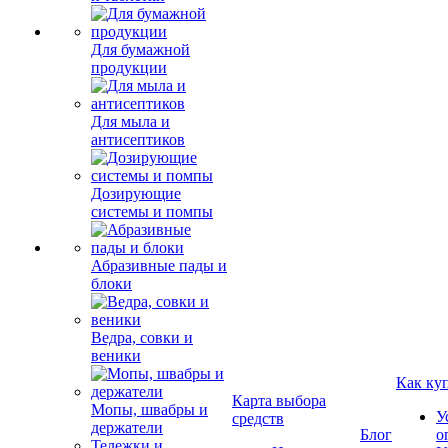
Для бумажной
продукции
Для мыла и
антисептиков
Дозирующие
системы и помпы
Абразивные пады и
блоки
Ведра, совки и
веники
Как ку
Карта выбора
Мопы, швабры и
У
средств
держатели
Блог
о
Тележки и