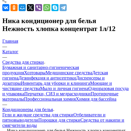
Ника кондиционер для белья
Нежность хлопка концентрат 1л/12
Главная
—
Каталог
—
Средства для стирки
Бумажная и санитарно-гигиеническая
продукция
Хозтовары
Медицинские средства
Детская
гигиена
Дезинфекция и антисептики
Диспенсеры и
дозаторы
Инвентарь для уборки и клининга
Моющие и
чистящие средства
Мыло и личная гигиена
Одноразовая посуда
и упаковка
Перчатки, СИЗ и медрасходники
Протирочные
материалы
Профессиональная химия
Химия для бассейна
—
Кондиционеры для белья
Гели и жидкие средства для стирки
Отбеливатели и
пятновыводители
Порошки для стирки
Средства от накипи и
смягчители воды
—
Ника кондиционер для белья Нежность хлопка концентрат