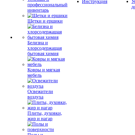
Инструкция
У
профессиональный
д
инвентарь
Щетки и ершики
Белизна и
хлорсодержащая
бытовая химия
Ковры и мягкая
мебель
Освежители
воздуха
Плиты, духовки,
жир и нагар
Полы и